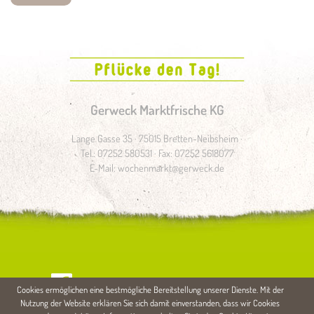
Gerweck Marktfrische KG
Lange Gasse 35 · 75015 Bretten-Neibsheim ·
Tel.: 07252 580531 · Fax: 07252 5618077
E-Mail:
wochenmarkt@gerweck.de
Kontakt
Impressum
AGB
Datenschutz
Cookies ermöglichen eine bestmögliche Bereitstellung unserer Dienste. Mit der
Nutzung der Website erklären Sie sich damit einverstanden, dass wir Cookies