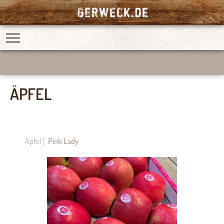
ÄPFEL
Äpfel
Pink Lady