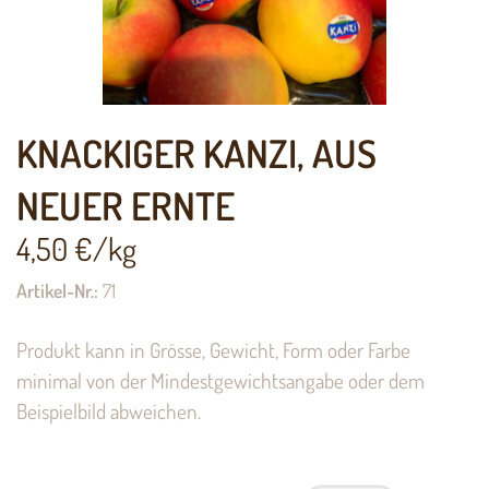
KNACKIGER KANZI, AUS
NEUER ERNTE
4,50
€/kg
Artikel-Nr.:
71
Produkt kann in Grösse, Gewicht, Form oder Farbe
minimal von der Mindestgewichtsangabe oder dem
Beispielbild abweichen.