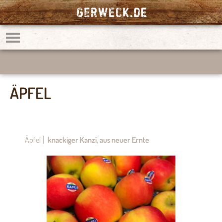
ÄPFEL
Äpfel
knackiger Kanzi, aus neuer Ernte