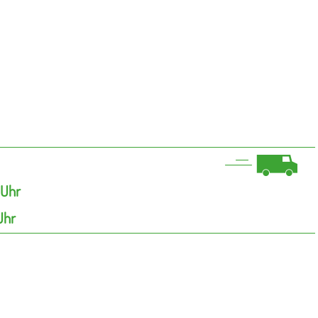
 Uhr
Uhr