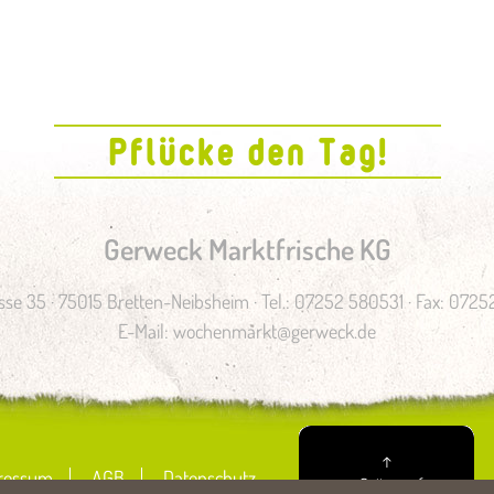
Gerweck Marktfrische KG
se 35 · 75015 Bretten-Neibsheim · Tel.: 07252 580531 · Fax: 072
E-Mail:
wochenmarkt@gerweck.de
↑
ressum
AGB
Datenschutz
zum Seitenanfang