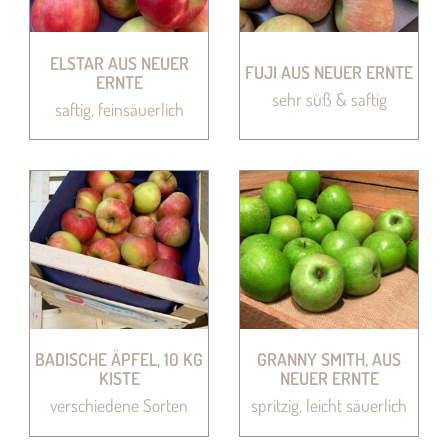
ELSTAR AUS NEUER
FUJI AUS NEUER ERNTE
ERNTE
sehr süß & saftig
saftig, feinsäuerlich
BADISCHE ÄPFEL, 10 KG
GRANNY SMITH, AUS
KISTE
NEUER ERNTE
verschiedene Sorten
spritzig, leicht säuerlich