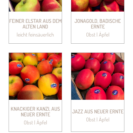
FEINER ELSTAR AUS DEM
JONAGOLD, BADISCHE
ALTEN LAND
ERNTE
leicht feinsäuerlich
Obst | Äpfel
KNACKIGER KANZI, AUS
JAZZ AUS NEUER ERNTE
NEUER ERNTE
Obst | Äpfel
Obst | Äpfel