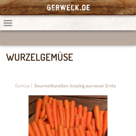
WURZELGEMÜSE
Gemüse
Gourmetkarotten, knackig aus neuer Ernte