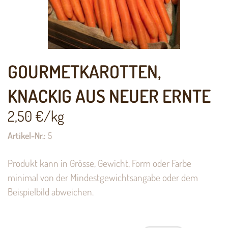
GOURMETKAROTTEN,
KNACKIG AUS NEUER ERNTE
2,50
€/kg
Artikel-Nr.:
5
Produkt kann in Grösse, Gewicht, Form oder Farbe
minimal von der Mindestgewichtsangabe oder dem
Beispielbild abweichen.