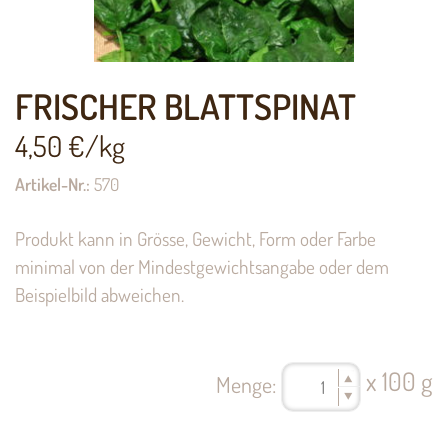
FRISCHER BLATTSPINAT
4,50
€/kg
Artikel-Nr.:
570
Produkt kann in Grösse, Gewicht, Form oder Farbe
minimal von der Mindestgewichtsangabe oder dem
Beispielbild abweichen.
x 100 g
Menge: