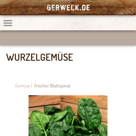
WURZELGEMÜSE
Gemüse
frischer Blattspinat