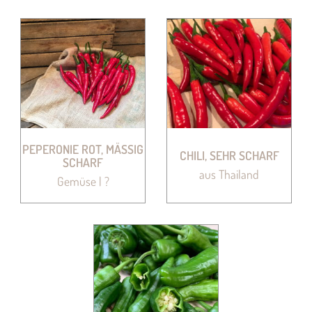
PEPERONIE ROT, MÄSSIG S
CHILI, SEHR SCHARF
CHARF
aus Thailand
Gemüse | ?