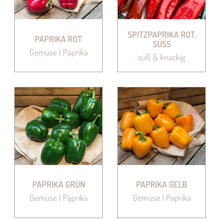
SPITZPAPRIKA ROT,
PAPRIKA ROT
SÜSS
Gemüse | Paprika
süß & knackig
PAPRIKA GRÜN
PAPRIKA GELB
Gemüse | Paprika
Gemüse | Paprika