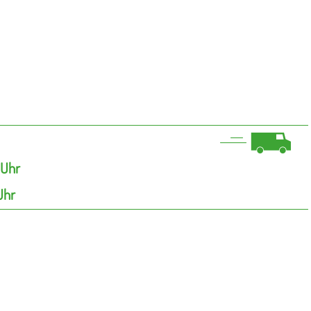
 Uhr
Uhr